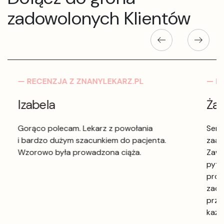
zadowolonych Klientów
— RECENZJA Z ZNANYLEKARZ.PL
— R
Izabela
Ża
Gorąco polecam. Lekarz z powołania
Serd
i bardzo dużym szacunkiem do pacjenta.
zaan
Wzorowo była prowadzona ciąża.
Zaws
pyta
prow
zado
przy
każd